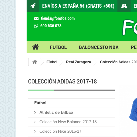
ENVÍOS A ESPAÑA 5€ (GRATIS +60€)
E
tienda@forofos.com
690 636 073
FÚTBOL
BALONCESTO NBA
PE
Fútbol
Real Zaragoza
Colección Adidas 20
COLECCIÓN ADIDAS 2017-18
Fútbol
Athletic de Bilbao
Colección New Balance 2017-18
Colección Nike 2016-17