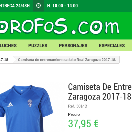
NTREGA 24/48H
H. 10:00 - 14:00
LUCHES
PUZZLES
PERSONAJES
ESPECIALES
17-18
Camiseta de entrenamiento adulto Real Zaragoza 2017-18.
Camiseta De Entre
Zaragoza 2017-18
Ref. 3014B
Precio
37,95 €