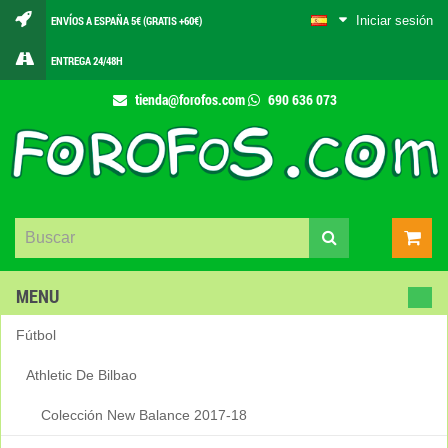
Iniciar sesión
ENVÍOS A ESPAÑA 5€ (GRATIS +60€)
ENTREGA 24/48H
tienda@forofos.com
690 636 073
MENU
Fútbol
Athletic De Bilbao
Colección New Balance 2017-18