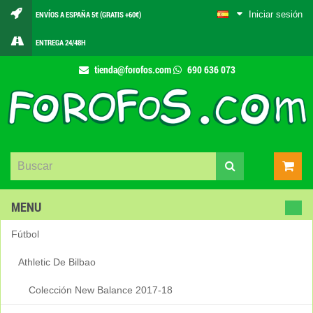
Iniciar sesión
ENVÍOS A ESPAÑA 5€ (GRATIS +60€)
ENTREGA 24/48H
tienda@forofos.com
690 636 073
MENU
Fútbol
Athletic De Bilbao
Colección New Balance 2017-18