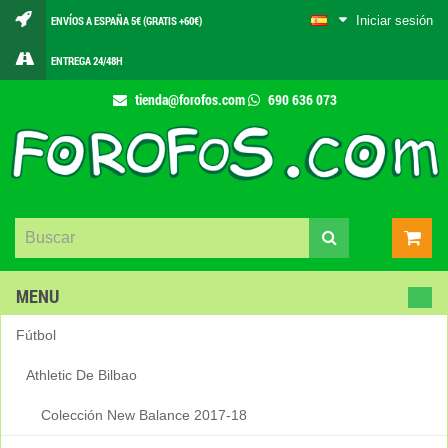
Iniciar sesión
ENVÍOS A ESPAÑA 5€ (GRATIS +60€)
ENTREGA 24/48H
tienda@forofos.com
690 636 073
MENU
Fútbol
Athletic De Bilbao
Colección New Balance 2017-18