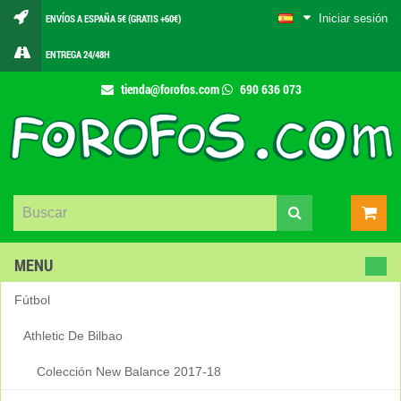
Iniciar sesión
ENVÍOS A ESPAÑA 5€ (GRATIS +60€)
ENTREGA 24/48H
tienda@forofos.com
690 636 073
MENU
Fútbol
Athletic De Bilbao
Colección New Balance 2017-18