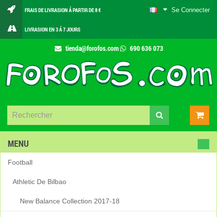
Se Connecter
FRAIS DE LIVRASION Á PARTIR DE 8 €
LIVRASION EN 3 Á 7 JOURS
tienda@forofos.com
690 636 073
MENU
Football
Athletic De Bilbao
New Balance Collection 2017-18