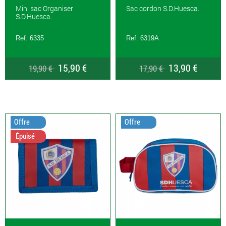
Mini sac Organiser
Sac cordon S.D.Huesca.
S.D.Huesca.
Ref. 6335
Ref. 6319A
15,90 €
13,90 €
19,90 €
17,90 €
Offre
Offre
Épuisé