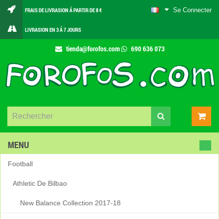
Se Connecter
FRAIS DE LIVRASION Á PARTIR DE 8 €
LIVRASION EN 3 Á 7 JOURS
tienda@forofos.com
690 636 073
MENU
Football
Athletic De Bilbao
New Balance Collection 2017-18