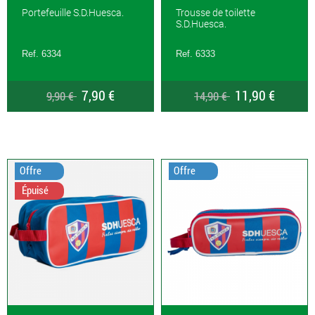
Portefeuille S.D.Huesca.
Trousse de toilette
S.D.Huesca.
Ref. 6334
Ref. 6333
7,90 €
11,90 €
9,90 €
14,90 €
Offre
Offre
Épuisé