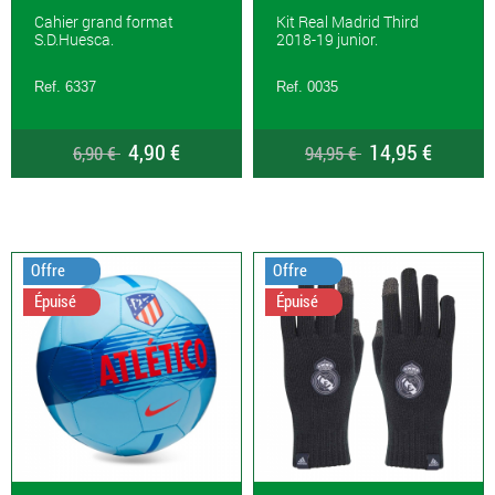
Cahier grand format
Kit Real Madrid Third
S.D.Huesca.
2018-19 junior.
Ref. 6337
Ref. 0035
4,90 €
14,95 €
6,90 €
94,95 €
Offre
Offre
Épuisé
Épuisé