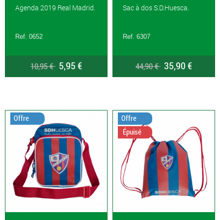
Agenda 2019 Real Madrid.
Sac à dos S.D.Huesca.
Ref. 0652
Ref. 6307
5,95 €
35,90 €
10,95 €
44,90 €
Offre
Offre
Épuisé