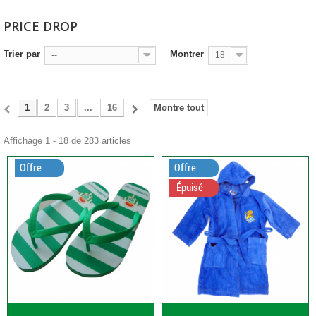
PRICE DROP
Trier par
Montrer
--
18
1
2
3
...
16
Montre tout
Affichage 1 - 18 de 283 articles
Offre
Offre
Épuisé