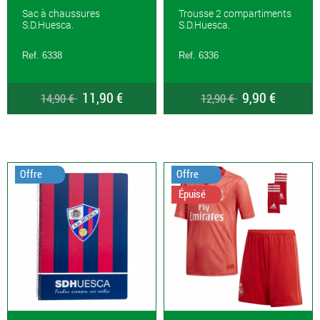
Sac à chaussures
Trousse 2 compartiments
S.D.Huesca.
S.D.Huesca.
Ref. 6338
Ref. 6336
11,90 €
9,90 €
14,90 €
12,90 €
Offre
Offre
Épuisé