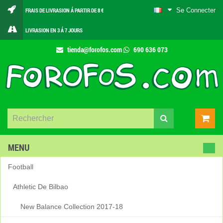
Se Connecter
FRAIS DE LIVRASION Á PARTIR DE 8 €
LIVRASION EN 3 Á 7 JOURS
tienda@forofos.com
690 636 073
MENU
Football
Athletic De Bilbao
New Balance Collection 2017-18